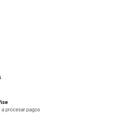
s
ise
.
s a procesar pagos