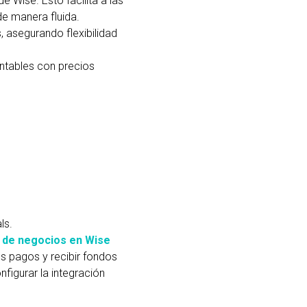
 Wise. Esto facilita a las
e manera fluida.
 asegurando flexibilidad
ntables con precios
ls.
a de negocios en Wise
os pagos y recibir fondos
nfigurar la integración