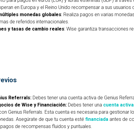
o para pagos en euros (EUR) y libras esterlinas (GBP) a través de
peran en Europa y el Reino Unido recompensar a sus usuarios d
múltiples monedas globales
:
Realiza pagos en varias monedas,
mas de referidos internacionales.
nes y tasas de cambio reales
:
Wise garantiza transacciones re
revios
ius Referrals:
Debes tener una cuenta activa de Genius Referra
ocios de Wise y Financiación:
Debes tener una
cuenta activ
 con Genius Referrals. Esta cuenta es necesaria para gestionar l
onedas. Asegúrate de que tu cuenta esté
financiada
antes de co
r pagos de recompensas fluidos y puntuales.