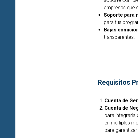
soporte complet
empresas que o
Soporte para 
para tus progra
Bajas comisio
transparentes.
Requisitos P
Cuenta de Gen
Cuenta de Neg
para integrarla
en múltiples m
para garantiza