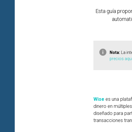
RAMA
Esta guía propo
automati
Nota:
La in
precios aquí
Wise
es una plata
dinero en múltiples
diseñado para part
transacciones tran