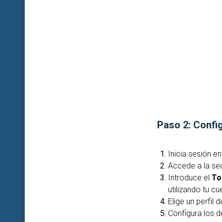
Paso 2: Confi
Inicia sesión e
Accede a la s
Introduce el
To
utilizando tu c
Elige un perfil 
Configura los d